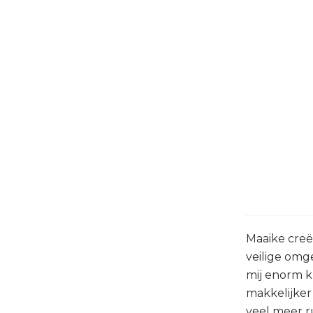
Maaike creëe
veilige omg
mij enorm k
makkelijker
veel meer r