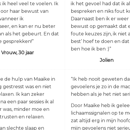
k ik heel veel te voelen. Ik
ik het gevoel had dat ik a
door haar bewust van
bespreken en niks fout k
anneer ik
Daarnaast ben ik er weer
seer, en kan er nu beter
bewust op gemaakt dat 
 als het gebeurt. En dat
foute keuzes zijn, ik niet a
e gesprekken!”
best’ hoef te doen en dat
ben hoe ik ben :)”
Vrouw, 30 jaar
Jolien
de de hulp van Maaike in
“Ik heb nooit geweten da
g gestresst was en niet
gevoelens je zo in de ma
laxen. Ik kan zeker
hebben als je het niet se
a een paar sessies ik al
Door Maaike heb ik gele
er was, minder moe en
lichaamssignalen op te m
trusten en relaxen.
zat altijd erg in mijn hoo
van slechte slaap en
mijn gevoelens niet serie