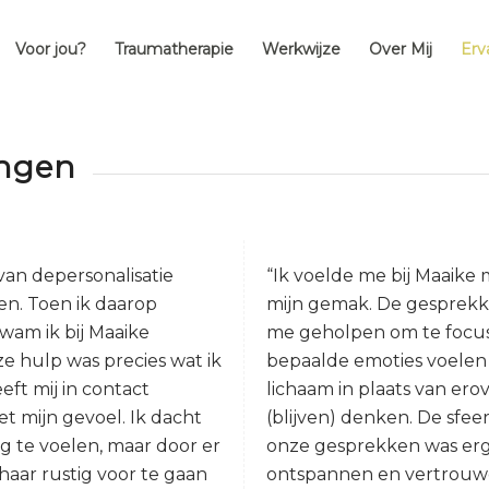
Voor jou?
Traumatherapie
Werkwijze
Over Mij
Erv
ingen
 van depersonalisatie
“Ik voelde me bij Maaike
len. Toen ik daarop
mijn gemak. De gesprek
wam ik bij Maaike
me geholpen om te focu
ze hulp was precies wat ik
bepaalde emoties voelen 
eft mij in contact
lichaam in plaats van ero
t mijn gevoel. Ik dacht
(blijven) denken. De sfeer
ig te voelen, maar door er
onze gesprekken was er
aar rustig voor te gaan
ontspannen en vertrouw