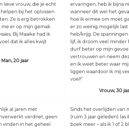
n lieve vrouw, die je echt
ervaringen, heb ik bijna n
 helpen bij het oplossen
wanneer dit wel het geval 
hten. Ze is erg betrokken
hoe ik ermee om moet ga
e me er op mijn gemak
er zo weinig mogelijk last
ssies. Bij Maaike had ik
heb/krijg. De spanningen z
oel dat ik alles kwijt
lijf, ik droom veel minder h
durf beter op mijn gevoel
vertrouwen en neem dez
Man, 20 jaar
en ik weet beter waar mi
liggen waardoor ik mij vee
voel!”
Vrouw, 30 ja
nlijk al jaren met
Sinds het overlijden van
nverwerkt verdriet, geen
(ruim 3 jaar geleden) las 
 vinden in het geheel.
boek meer – als ik 1 of 2 