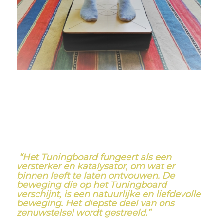
“Het Tuningboard fungeert als een
versterker en katalysator, om wat er
binnen leeft te laten ontvouwen. De
beweging die op het Tuningboard
verschijnt, is een natuurlijke en liefdevolle
beweging. Het diepste deel van ons
zenuwstelsel wordt gestreeld.”