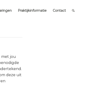
aringen
Praktijkinformatie
Contact
n met jou
 benodigde
ndertekend.
 om deze uit
ren