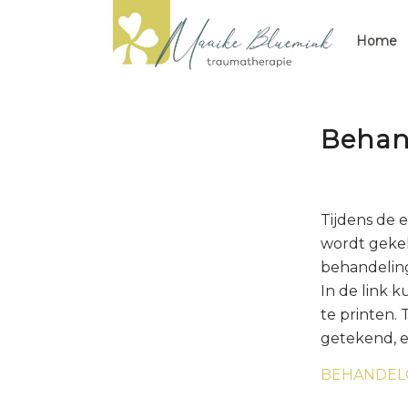
Home
Behan
Tijdens de 
wordt gekek
behandelin
In de link 
te printen.
getekend, e
BEHANDEL